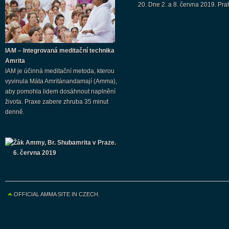
20. Dne 2. a 8. června 2019. Pra
IAM – Integrovaná meditační technika
Amrita
IAM je účinná meditační metoda, kterou
vyvinula Máta Amritánandamají (Amma),
aby pomohla lidem dosáhnout naplnění
života. Praxe zabere zhruba 35 minut
denně.
Žák Ammy, Br. Shubamrita v Praze.
6. června 2019
OFFICIAL AMMA SITE IN CZECH.