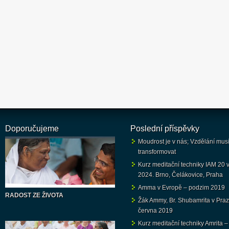
Doporučujeme
Poslední příspěvky
Moudrost je v nás; Vzdělání mus
transformovat
Kurz meditační techniky IAM 20 v 
2024. Brno, Čelákovice, Praha
Amma v Evropě – podzim 2019
RADOST ZE ŽIVOTA
Žák Ammy, Br. Shubamrita v Praz
června 2019
Kurz meditační techniky Amrita –