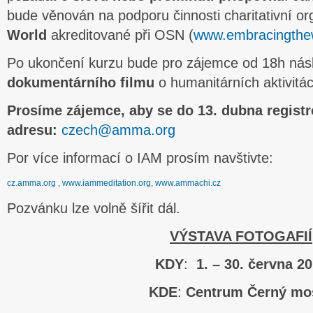
bude věnován na podporu činnosti charitativní o
World
akreditované při OSN (
www.embracingthew
Po ukončení kurzu bude pro zájemce od 18h nás
dokumentárního filmu
o humanitárních aktivit
Prosíme zájemce, aby se do 13. dubna registr
adresu:
czech@amma.org
Por více informací o IAM prosím navštivte:
cz.amma.org
,
www.iammeditation.org
,
www.ammachi.cz
Pozvánku lze volně šířit dál.
VÝSTAVA FOTOGAFIÍ
KDY
:
1. – 30. června 2
KDE
:
Centrum Černý mos