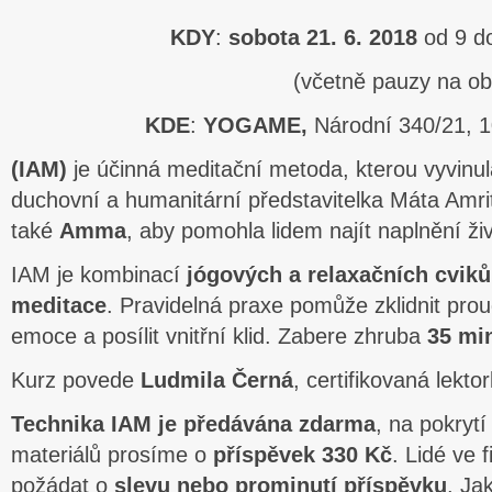
KDY
:
sobota 21. 6. 2018
od 9 do
(včetně pauzy na ob
KDE
:
YOGAME,
Národní 340/21, 1
(IAM)
je účinná meditační metoda, kterou vyvinu
duchovní a humanitární představitelka Máta Amr
také
Amma
, aby pomohla lidem najít naplnění ži
IAM je kombinací
jógových a relaxačních cviků
meditace
. Pravidelná praxe pomůže zklidnit pro
emoce a posílit vnitřní klid. Zabere zhruba
35 mi
Kurz povede
Ludmila Černá
, certifikovaná lektork
Technika IAM je předávána zdarma
, na pokryt
materiálů prosíme o
příspěvek 330 Kč
. Lidé ve 
požádat o
slevu nebo prominutí příspěvku
. Ja