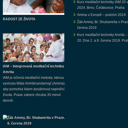
Kurz meditační techniky IAM 20 v 
2024. Brno, Čelákovice, Praha
Amma v Evropě – podzim 2019
RADOST ZE ŽIVOTA
Žák Ammy, Br. Shubamrita v Praz
června 2019
Kurz meditační techniky Amrita –
20. Dne 2. a 8. června 2019. Pra
IAM – Integrovaná meditační technika
Amrita
IAM je účinná meditační metoda, kterou
vyvinula Máta Amritánandamají (Amma),
aby pomohla lidem dosáhnout naplnění
života. Praxe zabere zhruba 35 minut
denně.
Žák Ammy, Br. Shubamrita v Praze.
6. června 2019