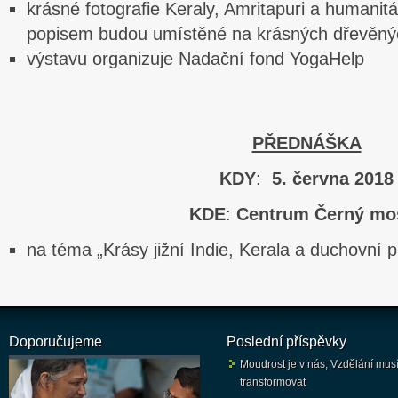
krásné fotografie Keraly, Amritapuri a humani
popisem budou umístěné na krásných dřevěnýc
výstavu organizuje Nadační fond YogaHelp
PŘEDNÁŠKA
KDY
:
5. června 2018
KDE
:
Centrum Černý mos
na téma „Krásy jižní Indie, Kerala a duchovní 
Doporučujeme
Poslední příspěvky
Moudrost je v nás; Vzdělání mus
transformovat