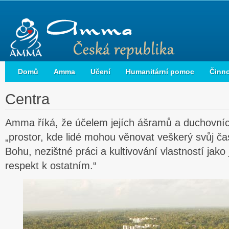
Domů
Amma
Učení
Humanitární pomoc
Činn
Centra
Amma říká, že účelem jejích ášramů a duchovníc
„prostor, kde lidé mohou věnovat veškerý svůj čas
Bohu, nezištné práci a kultivování vlastností jako j
respekt k ostatním.“