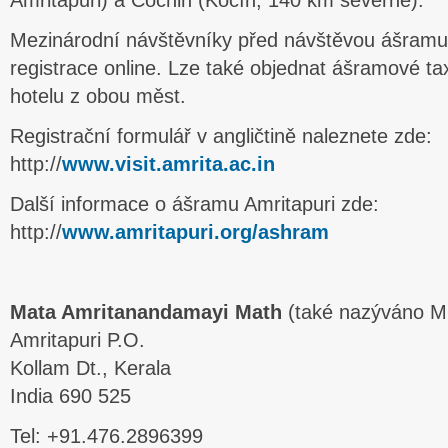
Amritapuri) a Cochin (Kočín, 140 km severně).
Mezinárodní návštěvníky před návštěvou ášramu
registrace online. Lze také objednat ášramové tax
hotelu z obou měst.
Registrační formulář v angličtině naleznete zde:
http://
www.visit.amrita.ac.in
Další informace o ášramu Amritapuri zde:
http://
www.amritapuri.org/ashram
Mata Amritanandamayi Math
(také nazýváno M
Amritapuri P.O.
Kollam Dt., Kerala
India 690 525
Tel: +91.476.2896399