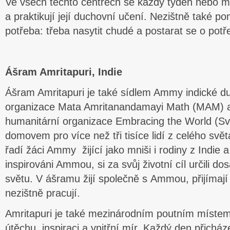
Ve všech těchto centrech se každý týden nebo m
a praktikují její duchovní učení. Nezištně také p
potřeba: třeba nasytit chudé a postarat se o potř
Ášram Amritapuri, Indie
Ášram Amritapuri je také sídlem Ammy indické d
organizace Mata Amritanandamayi Math (MAM) 
humanitární organizace Embracing the World (Svě
domovem pro více než tři tisíce lidí z celého svět
řadí žáci Ammy žijící jako mniši i rodiny z Indie a
inspirováni Ammou, si za svůj životní cíl určili do
světu. V ášramu žijí společně s Ammou, přijímají j
nezištně pracují.
Amritapuri je také mezinárodním poutním místem
útěchu, inspiraci a vnitřní mír. Každý den přicháze