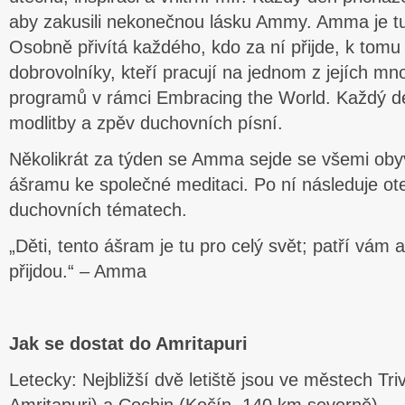
aby zakusili nekonečnou lásku Ammy. Amma je tu 
Osobně přivítá každého, kdo za ní přijde, k tomu
dobrovolníky, kteří pracují na jednom z jejích m
programů v rámci Embracing the World. Každý 
modlitby a zpěv duchovních písní.
Několikrát za týden se Amma sejde se všemi obyv
ášramu ke společné meditaci. Po ní následuje ot
duchovních tématech.
„Děti, tento ášram je tu pro celý svět; patří vám
přijdou.“ – Amma
Jak se dostat do Amritapuri
Letecky: Nejbližší dvě letiště jsou ve městech Tr