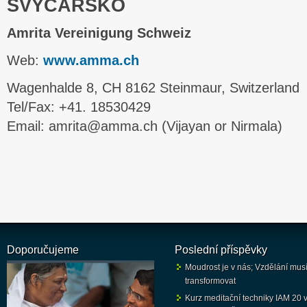
ŠVÝCARSKO
Amrita Vereinigung Schweiz
Web:
www.amma.ch
Wagenhalde 8, CH 8162 Steinmaur, Switzerland
Tel/Fax: +41. 18530429
Email: amrita@amma.ch (Vijayan or Nirmala)
Doporučujeme
Poslední příspěvky
Moudrost je v nás; Vzdělání mus
transformovat
Kurz meditační techniky IAM 20 v 