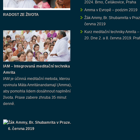
2024. Brno, Čelákovice, Praha
Amma v Evropě – podzim 2019
RADOST ZE ŽIVOTA
Žák Ammy, Br. Shubamrita v Praz
června 2019
Kurz meditační techniky Amrita –
20. Dne 2. a 8. června 2019. Pra
IAM – Integrovaná meditační technika
Amrita
IAM je účinná meditační metoda, kterou
vyvinula Máta Amritánandamají (Amma),
aby pomohla lidem dosáhnout naplnění
života. Praxe zabere zhruba 35 minut
denně.
Žák Ammy, Br. Shubamrita v Praze.
6. června 2019