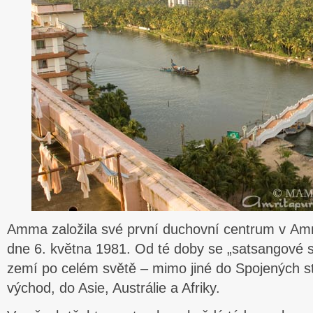
Amma založila své první duchovní centrum v Amri
dne 6. května 1981. Od té doby se „satsangové sk
zemí po celém světě – mimo jiné do Spojených st
východ, do Asie, Austrálie a Afriky.