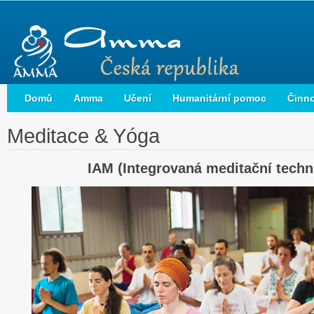
Domů
Amma
Učení
Humanitární pomoc
Činn
Meditace & Yóga
IAM (Integrovaná meditační techn