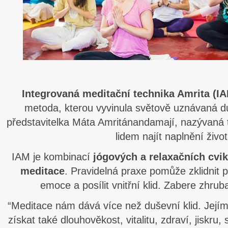
Integrovaná meditační technika Amrita (I
metoda, kterou vyvinula světově uznávaná d
představitelka Máta Amritánandamají, nazývaná
lidem najít naplnění život
IAM je kombinací
jógových a relaxačních cvi
meditace
. Pravidelná praxe pomůže zklidnit 
emoce a posílit vnitřní klid. Zabere zhru
“Meditace nám dává více než duševní klid. Jej
získat také dlouhověkost, vitalitu, zdraví, jiskru,