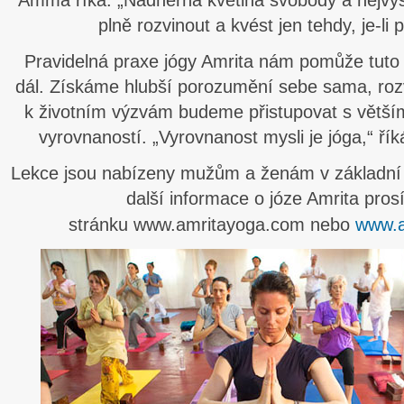
Amma říká: „Nádherná květina svobody a nejvy
plně rozvinout a kvést jen tehdy, je-li 
Pravidelná praxe jógy Amrita nám pomůže tuto lás
dál. Získáme hlubší porozumění sebe sama, rozv
k životním výzvám budeme přistupovat s větš
vyrovnaností. „Vyrovnanost mysli je jóga,“ ří
Lekce jsou nabízeny mužům a ženám v základní a 
další informace o józe Amrita pros
stránku www.amritayoga.com nebo
www.a