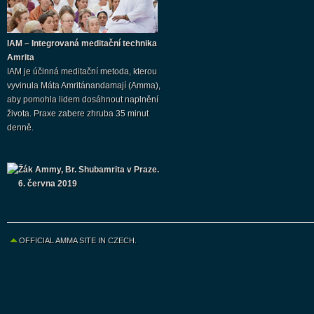
IAM – Integrovaná meditační technika
Amrita
IAM je účinná meditační metoda, kterou
vyvinula Máta Amritánandamají (Amma),
aby pomohla lidem dosáhnout naplnění
života. Praxe zabere zhruba 35 minut
denně.
Žák Ammy, Br. Shubamrita v Praze.
6. června 2019
OFFICIAL AMMA SITE IN CZECH.