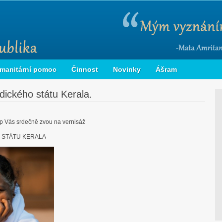
manitární pomoc
Činnost
Novinky
Ášram
ndického státu Kerala.
 Vás srdečně zvou na vernisáž
O STÁTU KERALA