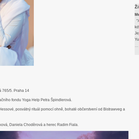
Ž
Me
"A
kd
Je
Yu
á 765/5. Praha 14
ačního fondu Yoga Help Petra Špindlerová.
Hessové, posvátný rituál pomocí ohně, bohaté občerstvení od Bistrawveg a
nková, Daniela Choděrová a herec Radim Fiala.