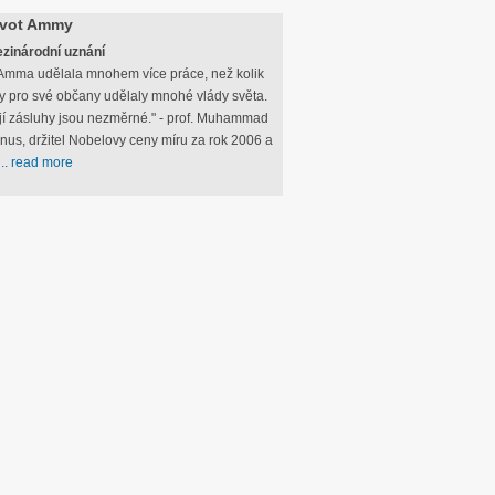
ivot Ammy
zinárodní uznání
mma udělala mnohem více práce, než kolik
y pro své občany udělaly mnohé vlády světa.
jí zásluhy jsou nezměrné." - prof. Muhammad
nus, držitel Nobelovy ceny míru za rok 2006 a
…
.. read more