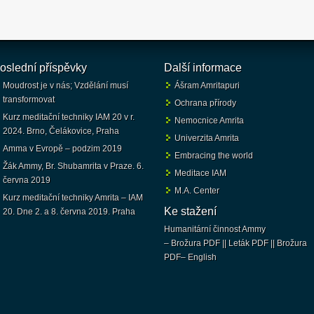
oslední příspěvky
Další informace
Moudrost je v nás; Vzdělání musí
Ášram Amritapuri
transformovat
Ochrana přírody
Kurz meditační techniky IAM 20 v r.
Nemocnice Amrita
2024. Brno, Čelákovice, Praha
Univerzita Amrita
Amma v Evropě – podzim 2019
Embracing the world
Žák Ammy, Br. Shubamrita v Praze. 6.
Meditace IAM
června 2019
M.A. Center
Kurz meditační techniky Amrita – IAM
Ke stažení
20. Dne 2. a 8. června 2019. Praha
Humanitární činnost Ammy
– Brožura PDF
||
Leták PDF
||
Brožura
PDF
– English