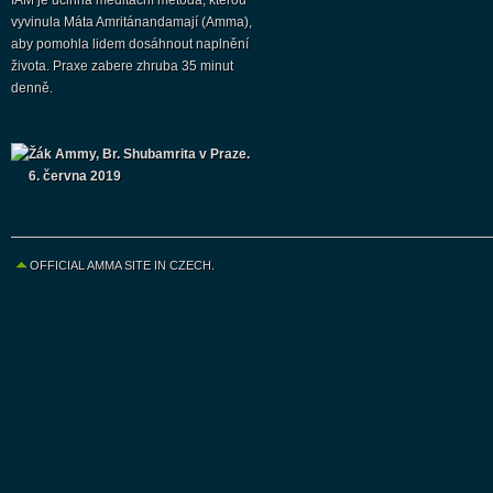
IAM je účinná meditační metoda, kterou
vyvinula Máta Amritánandamají (Amma),
aby pomohla lidem dosáhnout naplnění
života. Praxe zabere zhruba 35 minut
denně.
Žák Ammy, Br. Shubamrita v Praze.
6. června 2019
OFFICIAL AMMA SITE IN CZECH.