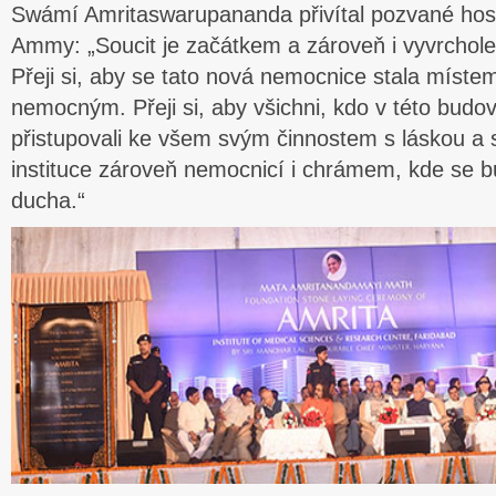
Swámí Amritaswarupananda přivítal pozvané host
Ammy: „Soucit je začátkem a zároveň i vyvrchol
Přeji si, aby se tato nová nemocnice stala míste
nemocným. Přeji si, aby všichni, kdo v této budo
přistupovali ke všem svým činnostem s láskou a s
instituce zároveň nemocnicí i chrámem, kde se bu
ducha.“