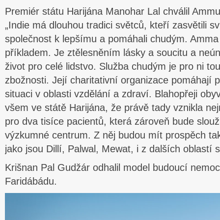
Premiér státu Harijána Manohar Lal chválil Ammu a 
„Indie má dlouhou tradici světců, kteří zasvětili s
společnost k lepšímu a pomáhali chudým. Amma 
příkladem. Je ztělesněním lásky a soucitu a neú
život pro celé lidstvo. Služba chudým je pro ni to
zbožnosti. Její charitativní organizace pomáhají 
situaci v oblasti vzdělání a zdraví. Blahopřeji o
všem ve státě Harijána, že právě tady vznikla n
pro dva tisíce pacientů, která zároveň bude slouž
výzkumné centrum. Z něj budou mít prospěch také
jako jsou Dillí, Palwal, Mewat, i z dalších oblastí 
Krišnan Pal Gudžár odhalil model budoucí nemoc
Faridábádu.