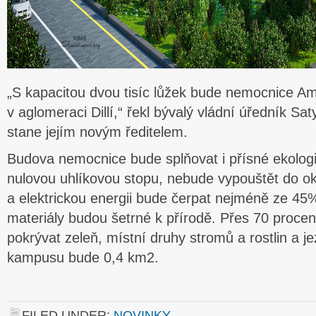
„S kapacitou dvou tisíc lůžek bude nemocnice Am
v aglomeraci Dillí,“ řekl bývalý vládní úředník Sa
stane jejím novým ředitelem.
Budova nemocnice bude splňovat i přísné ekologi
nulovou uhlíkovou stopu, nebude vypouštět do o
a elektrickou energii bude čerpat nejméně ze 45
materiály budou šetrné k přírodě. Přes 70 proc
pokrývat zeleň, místní druhy stromů a rostlin a j
kampusu bude 0,4 km2.
FILED UNDER:
NOVINKY