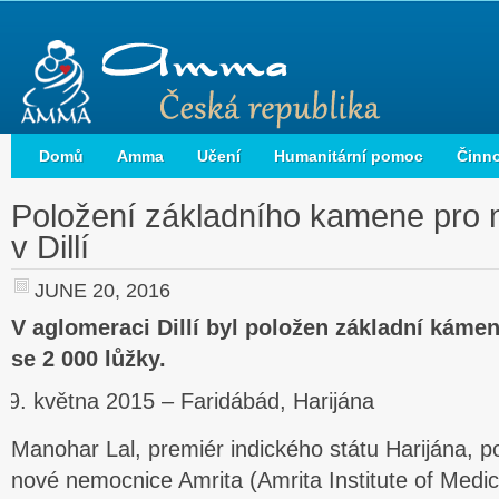
Domů
Amma
Učení
Humanitární pomoc
Činn
Položení základního kamene pro 
v Dillí
JUNE 20, 2016
V aglomeraci Dillí byl položen základní káme
se 2 000 lůžky.
května 2015 – Faridábád, Harijána
Manohar Lal, premiér indického státu Harijána, p
nové nemocnice Amrita (Amrita Institute of Medi